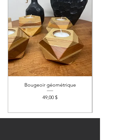
Bougeoir géométrique
Prix
49,00 $