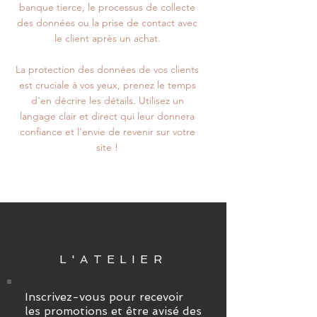
banque tierce, le processus de collecte
des données ou la prise de contact avec
le client après un achat.
La protection des données de vos clients
est cruciale à vos yeux, prenez le temps
d'en décrire les détails. Utilisez un
langage clair et direct qui leur donnera
confiance et l'envie de revenir sur votre
site !
L'ATELIER
Inscrivez-vous pour recevoir
les promotions et être avisé des