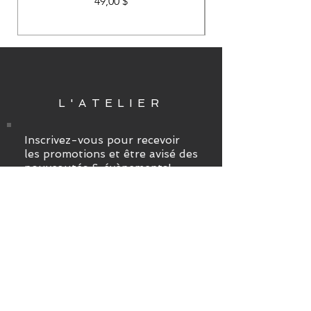
Prix
49,00 $
L'ATELIER
Inscrivez-vous pour recevoir
les promotions et être avisé des
nouveautés & évènements!
S`abonner maintenant
HORAIRES
SUR RENDEZ-VOUS